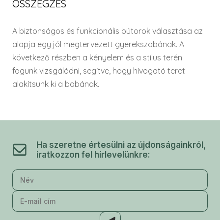
ÖSSZEGZÉS
A biztonságos és funkcionális bútorok választása az
alapja egy jól megtervezett gyerekszobának. A
következő részben a kényelem és a stílus terén
fogunk vizsgálódni, segítve, hogy hívogató teret
alakítsunk ki a babának.
Ha szeretne értesülni az újdonságainkról,
iratkozzon fel hírlevelünkre: