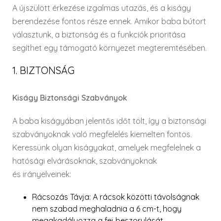
A újszülött érkezése izgalmas utazás, és a kiságy
berendezése fontos része ennek. Amikor baba bútort
választunk, a biztonság és a funkciók prioritása
segíthet egy támogató környezet megteremtésében.
1. BIZTONSÁG
Kiságy Biztonsági Szabványok
A baba kiságyában jelentős időt tölt, így a biztonsági
szabványoknak való megfelelés kiemelten fontos.
Keressünk olyan kiságyakat, amelyek megfelelnek a
hatósági elvárásoknak, szabványoknak
és irányelveinek:
Rácsozás Távja
: A rácsok közötti távolságnak
nem szabad meghaladnia a 6 cm-t, hogy
megakadályozza a fej beszorulását.