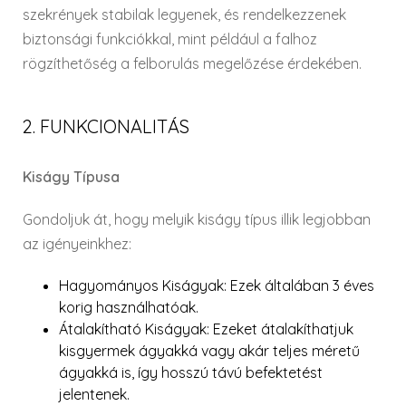
szekrények stabilak legyenek, és rendelkezzenek
biztonsági funkciókkal, mint például a falhoz
rögzíthetőség a felborulás megelőzése érdekében.
2. FUNKCIONALITÁS
Kiságy Típusa
Gondoljuk át, hogy melyik kiságy típus illik legjobban
az igényeinkhez:
Hagyományos Kiságyak
: Ezek általában 3 éves
korig használhatóak.
Átalakítható Kiságyak
: Ezeket átalakíthatjuk
kisgyermek ágyakká vagy akár teljes méretű
ágyakká is, így hosszú távú befektetést
jelentenek.