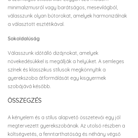
minimalizmusról vagy barátságos, mesevilágból,
válasszunk olyan bútorokat, amelyek harmonizálnak
a választott esztétikával.
Sokoldalúság
Válasszunk időtálló dizájnokat, amelyek
növekedésükkel is megállják a helyüket. A semleges
színek és klasszikus stílusok megkönnyítik a
gyerekszoba átformálását egy kisgyermek
szobájává később.
ÖSSZEGZÉS
A kényelem és a stílus alapvető összetevői egy jól
megtervezett gyerekszobának. Az utolsó részben a
költségvetés, a fenntarthatóság és néhány végső