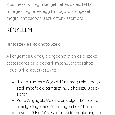
Most nézzük meg a kényelmet és az esztétikát,
amelyek segítenek egy támogató környezet
megteremtésében újszülöttünk számára.
KÉNYELEM
Hintaszék és Rágható Szék
A kényelmes ülőhely elengedhetetlen az éjszakai
etetésekhez és a babánk megnyugtatásához.
Figyeljünk a következőkre:
Jó Háttámasz
: Győződjünk meg róla, hogy a
szék megfelelő támaszt nyújt hosszú ülések
során.
Puha Anyagok
: Válasszunk olyan kárpitozást,
amely kényelmes és könnyen tisztítható.
Levehető Borítók
: Ez a funkció megkönnyíti a