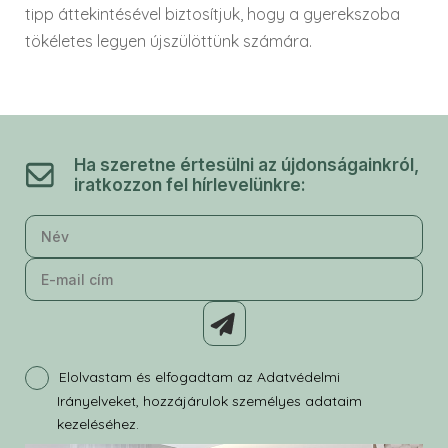
tipp áttekintésével biztosítjuk, hogy a gyerekszoba
tökéletes legyen újszülöttünk számára.
Ha szeretne értesülni az újdonságainkról,
iratkozzon fel hírlevelünkre:
Elolvastam és elfogadtam az Adatvédelmi
Irányelveket, hozzájárulok személyes adataim
kezeléséhez.