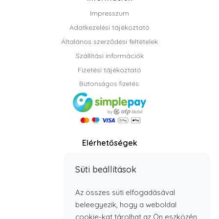
Impresszum
Adatkezelési tájékoztató
Általános szerződési feltételek
Szállítási információk
Fizetési tájékoztató
Biztonságos fizetés:
Elérhetőségek
Telefon: +36 70 408 8806
Süti beállítások
info@timbabutor.hu
E-mail:
Telefonos elérhetőség:
Az összes süti elfogadásával
H - P: 7:00 - 15:00
beleegyezik, hogy a weboldal
cookie-kat tárolhat az Ön eszközén,