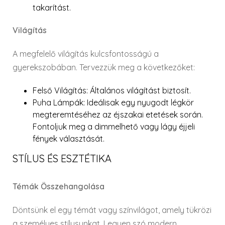
takarítást.
Világítás
A megfelelő világítás kulcsfontosságú a
gyerekszobában. Tervezzük meg a következőket:
Felső Világítás
: Általános világítást biztosít.
Puha Lámpák
: Ideálisak egy nyugodt légkör
megteremtéséhez az éjszakai etetések során.
Fontoljuk meg a dimmelhető vagy lágy éjjeli
fények választását.
STÍLUS ÉS ESZTÉTIKA
Témák Összehangolása
Döntsünk el egy témát vagy színvilágot, amely tükrözi
a személyes stílusunkat. Legyen szó modern