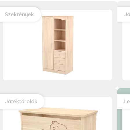
Szekrények
J
Játéktárolók
Le