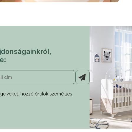
jdonságainkról,
e:
yelveket, hozzájárulok személyes