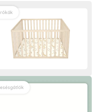
árókák
esésgátlók