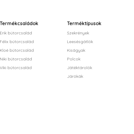
Termékcsaládok
Terméktípusok
Erik bútorcsalád
Szekrények
Félix bútorcsalád
Leesésgátlók
Kloé bútorcsalád
Kiságyak
Niki bútorcsalád
Polcok
Viki bútorcsalád
Játéktárolók
Járókák