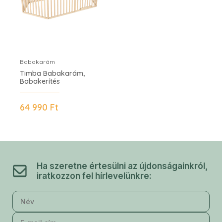
Babakarám
Timba Babakarám,
Babakerítés
64 990 Ft
VIKI
Ha szeretne értesülni az újdonságainkról,
iratkozzon fel hírlevelünkre: