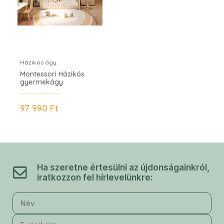
Házikós ágy
Montessori Házikós
gyermekágy
97 990 Ft
VIKI
Ha szeretne értesülni az újdonságainkról,
iratkozzon fel hírlevelünkre: