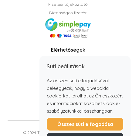
Fizetési tájékoztató
Biztonságos fizetés:
Elérhetőségek
Telefon: +36 70 408 8806
Süti beállítások
info@timbabutor.hu
E-mail:
Telefonos elérhetőség:
Az összes süti elfogadásával
H - P: 7:00 - 15:00
beleegyezik, hogy a weboldal
cookie-kat tárolhat az Ön eszközén,
és információkat közölhet Cookie-
szabályzatunkkal összhangban.
Összes süti elfogadása
© 2024 Timba Bútor Kft. Minden jog fenntartva.