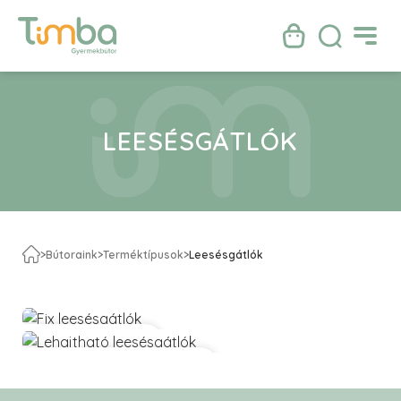
LEESÉSGÁTLÓK
>
Bútoraink
>
Terméktípusok
>
Leesésgátlók
Fix leesésgátlók
Lehajtható leesésgátlók