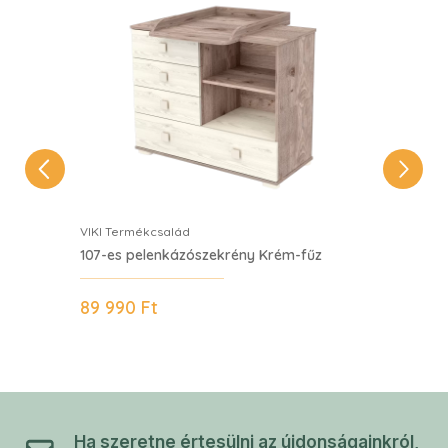
VIKI Termékcsalád
VIKI
107-es pelenkázószekrény Krém-fűz
2 aj
VIKI
89 990 Ft
115
Ha szeretne értesülni az újdonságainkról,