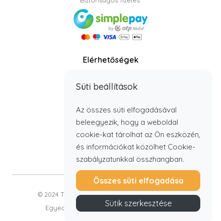
Biztonságos fizetés:
Elérhetőségek
Telefon: +36 70 408 8806
Süti beállítások
info@timbabutor.hu
E-mail:
Telefonos elérhetőség:
Az összes süti elfogadásával
H - P: 7:00 - 15:00
beleegyezik, hogy a weboldal
cookie-kat tárolhat az Ön eszközén,
és információkat közölhet Cookie-
szabályzatunkkal összhangban.
Összes süti elfogadása
© 2024 Timba Bútor Kft. Minden jog fenntartva.
Sütik szerkesztése
Egyedi webáruház fejlesztés: RaccoonLab