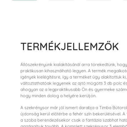
TERMÉKJELLEMZŐK
Állószekrényünk kialakításánál arra törekedtünk, ho
praktikusan kihasználható legyen. A termék megalkot
igények kielégítésre, így a terméket úgy alakítottuk k
változtathatóak legyenek az ajtó mögötti 3 db polc é
ahogyan az a legpraktikusabb Ön és gyermeke számára
hogy minden dolog a helyére kerüljön.
A szekrénysor már jól ismert darabja a Timba Bútor
újdonság kerül előtérbe a fehér szín bekerülésével. A
a szoba berendezésekor csak a fantázia szabhat hatá
gazdagítjuk tovább. A komplett szekrénysor 3 elemből 