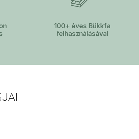
on
100+ éves Bükkfa
ás
felhasználásával
JAI