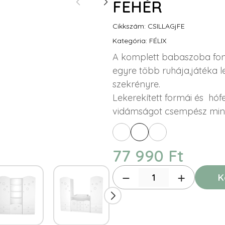
FEHÉR
Cikkszám: CSILLAGjFE
Kategória: FÉLIX
A komplett babaszoba fon
egyre több ruhája,játéka 
szekrényre.
Lekerekített formái és hóf
vidámságot csempész min
77 990 Ft
K