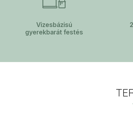
Vizesbázisú
gyerekbarát festés
TE