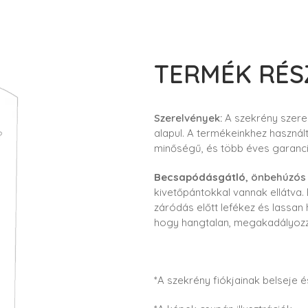
TERMÉK RÉS
Szerelvények:
A szekrény szere
alapul. A termékeinkhez haszná
minőségű, és több éves garanci
Becsapódásgátló
, önbehúzós
kivetőpántokkal vannak ellátva
záródás előtt lefékez és lassan
hogy hangtalan, megakadályozz
*A szekrény fiókjainak belseje és