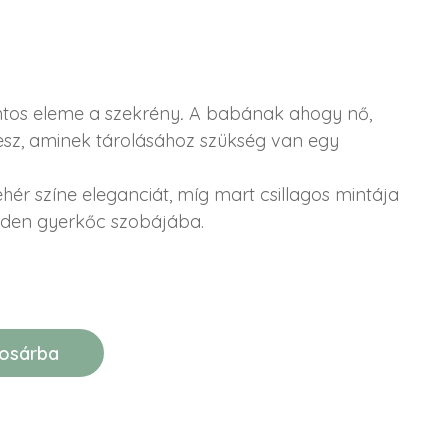
tos eleme a
szekrény
.
A babának ahogy nő,
lesz, aminek tárolásához szükség van egy
ehér színe eleganciát, míg mart csillagos mintája
den gyerkőc szobájába.
osárba