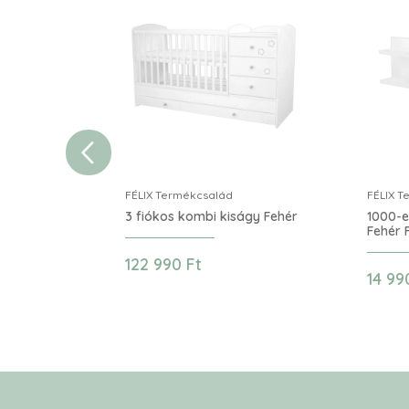
FÉLIX Termékcsalád
FÉLIX T
3 fiókos kombi kiságy Fehér
1000-e
Fehér F
122 990 Ft
14 99