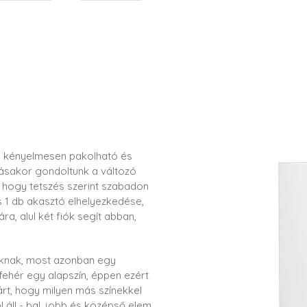
gy kényelmesen pakolható és
ásakor gondoltunk a változó
i, hogy tetszés szerint szabadon
s 1 db akasztó elhelyezkedése,
, alul két fiók segít abban,
oknak, most azonban egy
 fehér egy alapszín, éppen ezért
rt, hogy milyen más színekkel
áll - bal, jobb és középső elem,