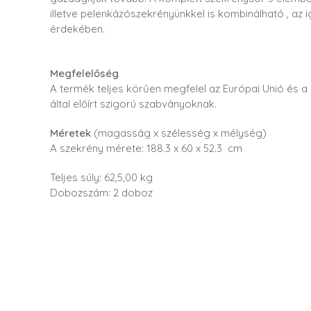
illetve pelenkázószekrényünkkel is kombinálható , az 
érdekében.
Megfelelőség
A termék teljes körűen megfelel az Európai Unió és 
által előírt szigorú szabványoknak.
Méretek
(magasság x szélesség x mélység)
A szekrény mérete: 188.3 x 60 x 52.3 cm
Teljes súly: 62,5,00 kg
Dobozszám: 2 doboz