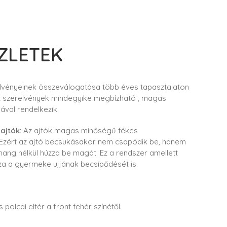
ZLETEK
lvényeinek összeválogatása több éves tapasztalaton
lt szerelvények mindegyike megbízható , magas
ával rendelkezik.
 ajtók:
Az ajtók magas minőségű fékes
. Ezért az ajtó becsukásakor nem csapódik be, hanem
 hang nélkül húzza be magát. Ez a rendszer amellett
a a gyermeke ujjának becsípődését is.
 polcai eltér a front fehér színétől.