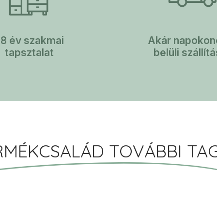
28 év szakmai
Akár napokon
tapsztalat
belüli szállít
RMÉKCSALÁD TOVÁBBI TAG