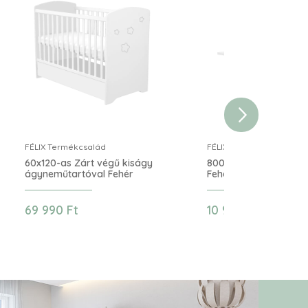
FÉLIX Termékcsalád
FÉLIX Termékcsalád
60x120-as Zárt végű kiságy
800-as Egyenes falipo
ágyneműtartóval Fehér
Fehér
69 990 Ft
10 990 Ft