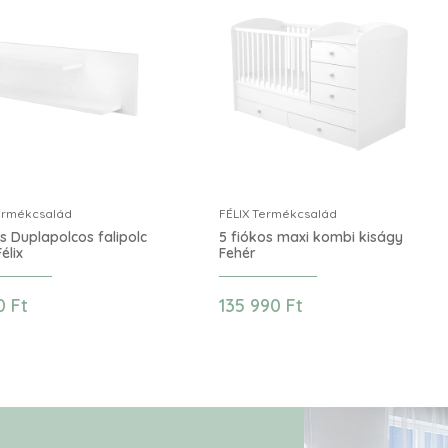
ermékcsalád
FÉLIX Termékcsalád
s Duplapolcos falipolc
5 fiókos maxi kombi kiságy
élix
Fehér
0 Ft
135 990 Ft