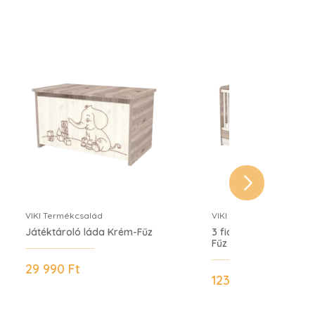
VIKI Termékcsalád
VIKI Termékcsalád
Játéktároló láda Krém-Fűz
3 fiókos kombi kiság
Fűz
29 990 Ft
123 990 Ft