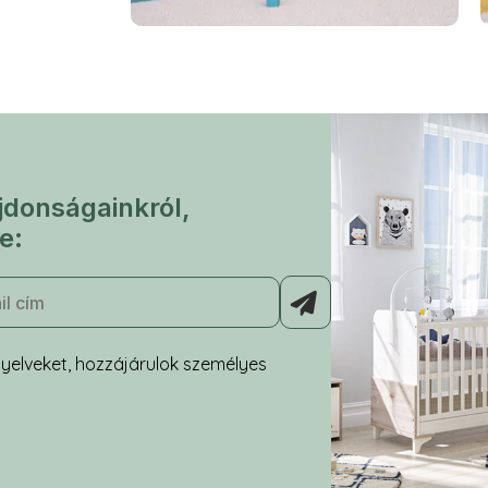
jdonságainkról,
e:
yelveket, hozzájárulok személyes