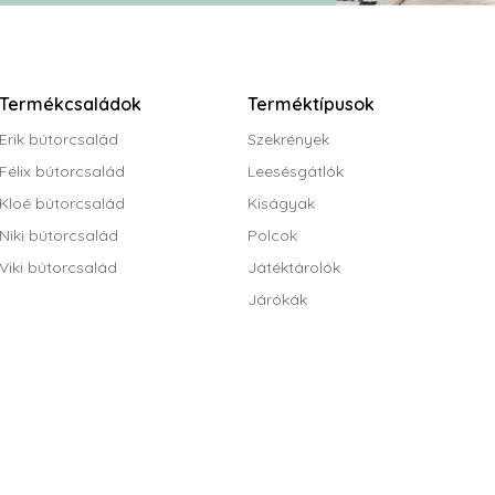
Termékcsaládok
Terméktípusok
Erik bútorcsalád
Szekrények
Félix bútorcsalád
Leesésgátlók
Kloé bútorcsalád
Kiságyak
Niki bútorcsalád
Polcok
Viki bútorcsalád
Játéktárolók
Járókák