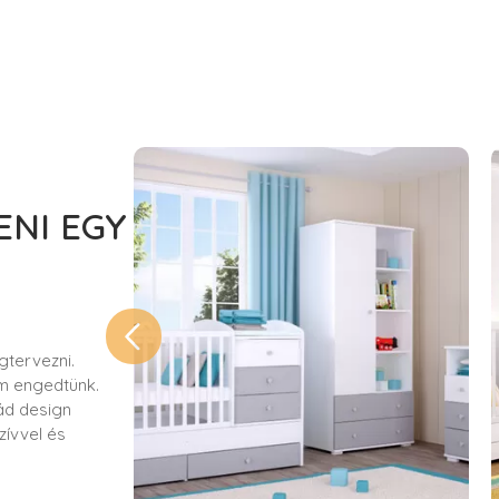
ENI EGY
gtervezni.
m engedtünk.
ád design
zívvel és