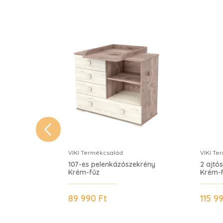
VIKI
VIKI Termékcsalád
VIKI Te
107-es pelenkázószekrény
2 ajtó
Krém-fűz
Krém-
89 990 Ft
115 9