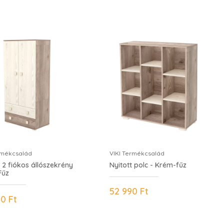
rmékcsalád
VIKI Termékcsalád
s 2 fiókos állószekrény
Nyitott polc - Krém-fűz
Fűz
52 990 Ft
90 Ft