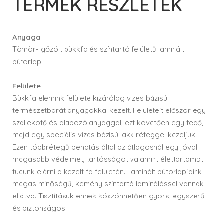
TERMÉK RÉSZLETEK
Anyaga
Tömör- gőzölt bükkfa és színtartó felületű laminált
bútorlap.
Felülete
Bükkfa elemink felülete kizárólag vizes bázisú
természetbarát anyagokkal kezelt. Felületeit először egy
szállekötő és alapozó anyaggal, ezt követően egy fedő,
majd egy speciális vizes bázisú lakk réteggel kezeljük.
Ezen többrétegű behatás által az átlagosnál egy jóval
magasabb védelmet, tartósságot valamint élettartamot
tudunk elérni a kezelt fa felületén. Laminált bútorlapjaink
magas minőségű, kemény színtartó laminálással vannak
ellátva. Tisztításuk ennek köszönhetően gyors, egyszerű
és biztonságos.