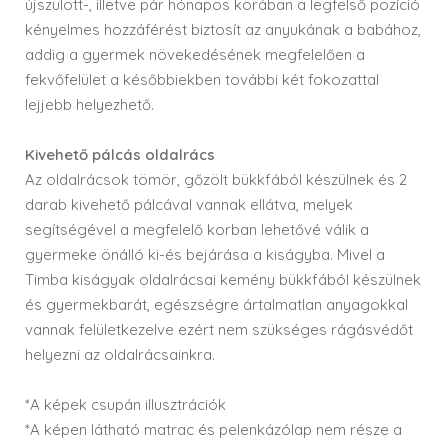
újszülött-, illetve pár hónapos korában a legfelső pozíció
kényelmes hozzáférést biztosít az anyukának a babához,
addig a gyermek növekedésének megfelelően a
fekvőfelület a későbbiekben további két fokozattal
lejjebb helyezhető.
Kivehető pálcás oldalrács
Az oldalrácsok tömör, gőzölt bükkfából készülnek és 2
darab kivehető pálcával vannak ellátva, melyek
segítségével a megfelelő korban lehetővé válik a
gyermeke önálló ki-és bejárása a kiságyba. Mivel a
Timba kiságyak oldalrácsai kemény bükkfából készülnek
és gyermekbarát, egészségre ártalmatlan anyagokkal
vannak felületkezelve ezért nem szükséges rágásvédőt
helyezni az oldalrácsainkra.
*A képek csupán illusztrációk
*A képen látható matrac és pelenkázólap nem része a