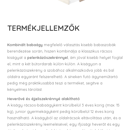
TERMÉKJELLEMZŐK
Kombinált babaágy
megfelelő választás kisebb babaszobák
berendezése során, hiszen kombinálja a klasszikus rácsos
kiságyat a
pelenkázószekrénnyel
, ám jóval kisebb helyet foglal
el, mint a két bútordarab külön-külön. A kiságyon a
pelenkázószekrény a szobához alkalmazkodva jobb és bal
oldalra egyaránt felszerelhető. A síneken futó ágyneműtartó
pedig még praktikusabbá teszi a terméket, segítve a
kényelmes tárolást.
Heverővé és éjjeliszekrénnyé alakítható
A kiságy rácsos-babaágyként körülbelül 3 éves korig (max. 15
kg), junior gyermekágyként pedig körülbelül 12 éves korig
használható. A kiságyból az oldalrácsok eltávolítása után, és a
pelenkázószekrény leemelésével, egy ifjúsági heverőt és egy