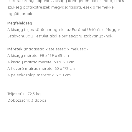
éjjeli szekrényt kapunk. A kiságy könnyedén átalakítható, nincs
szükség pótalkatrészek megvásárlására, ezek a termékkel
együtt járnak.
Megfelelőség
A kiságy teljes körűen megfelel az Európai Unió és a Magyar
Szabványügyi Testület által előírt szigorú szabványoknak.
Méretek
(magasság x szélesség x mélység)
A kiságy mérete: 98 x 179 x 65 cm
A kiságy matrac mérete: 60 x 120 cm
A heverő matrac mérete: 60 x 172 cm
A pelenkázólap mérete: 61 x 50 cm
Teljes súly: 72,5 kg
Dobozszám: 3 doboz