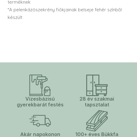
terméknek
*A pelenkázószekrény fiókjainak belseje fehér színből
készült
Vizesbázisú
28 év szakmai
gyerekbarát festés
tapsztalat
Akár napokonon
100+ éves Bükkfa