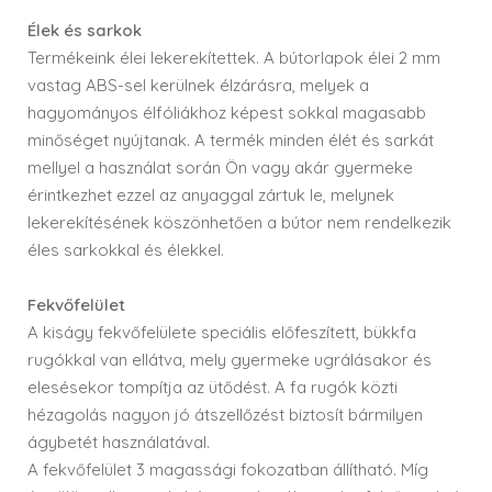
Élek és sarkok
Termékeink élei lekerekítettek. A bútorlapok élei 2 mm
vastag ABS-sel kerülnek élzárásra, melyek a
hagyományos élfóliákhoz képest sokkal magasabb
minőséget nyújtanak. A termék minden élét és sarkát
mellyel a használat során Ön vagy akár gyermeke
érintkezhet ezzel az anyaggal zártuk le, melynek
lekerekítésének köszönhetően a bútor nem rendelkezik
éles sarkokkal és élekkel.
Fekvőfelület
A kiságy fekvőfelülete speciális előfeszített, bükkfa
rugókkal van ellátva, mely gyermeke ugrálásakor és
elesésekor tompítja az ütődést. A fa rugók közti
hézagolás nagyon jó átszellőzést biztosít bármilyen
ágybetét használatával.
A fekvőfelület 3 magassági fokozatban állítható. Míg