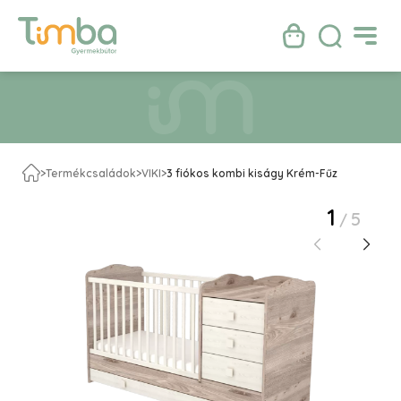
>
Termékcsaládok
>
VIKI
>
3 fiókos kombi kiságy Krém-Fűz
1
5
/