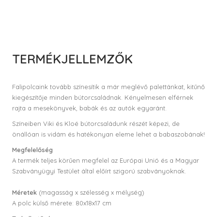
TERMÉKJELLEMZŐK
Falipolcaink tovább színesítik a már meglévő palettánkat, kitűnő
kiegészítője minden bútorcsaládnak. Kényelmesen elférnek
rajta a mesekönyvek, babák és az autók egyaránt.
Színeiben Viki és Kloé bútorcsaládunk részét képezi, de
önállóan is vidám és hatékonyan eleme lehet a babaszobának!
Megfelelőség
A termék teljes körűen megfelel az Európai Unió és a Magyar
Szabványügyi Testület által előírt szigorú szabványoknak.
Méretek
(magasság x szélesség x mélység)
A polc külső mérete: 80x18x17 cm