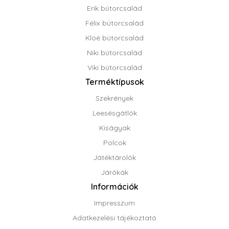
Erik bútorcsalád
Félix bútorcsalád
Kloé bútorcsalád
Niki bútorcsalád
Viki bútorcsalád
Terméktípusok
Szekrények
Leesésgátlók
Kiságyak
Polcok
Játéktárolók
Járókák
Információk
Impresszum
Adatkezelési tájékoztató