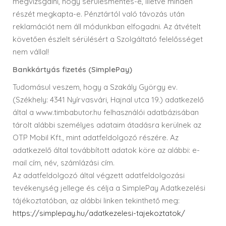
megvizsgálni, hogy sérülésmentes-e, illetve minden
részét megkapta-e. Pénztártól való távozás után
reklamációt nem áll módunkban elfogadni. Az átvételt
követően észlelt sérülésért a Szolgáltató felelősséget
nem vállal!
Bankkártyás fizetés (SimplePay)
Tudomásul veszem, hogy a Szakály György ev.
(Székhely: 4341 Nyírvasvári, Hajnal utca 19.) adatkezelő
által a www.timbabutor.hu felhasználói adatbázisában
tárolt alábbi személyes adataim átadásra kerülnek az
OTP Mobil Kft., mint adatfeldolgozó részére. Az
adatkezelő által továbbított adatok köre az alábbi: e-
mail cím, név, számlázási cím.
Az adatfeldolgozó által végzett adatfeldolgozási
tevékenység jellege és célja a SimplePay Adatkezelési
tájékoztatóban, az alábbi linken tekinthető meg:
https://simplepay.hu/adatkezelesi-tajekoztatok/