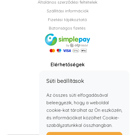
Általános szerződési feltételek
Szállítási információk
Fizetési tájékoztató
Biztonságos fizetés:
Elérhetőségek
Telefon: +36 70 408 8806
Süti beállítások
info@timbabutor.hu
E-mail:
Telefonos elérhetőség:
Az összes süti elfogadásával
H - P: 7:00 - 15:00
beleegyezik, hogy a weboldal
cookie-kat tárolhat az Ön eszközén,
és információkat közölhet Cookie-
szabályzatunkkal összhangban.