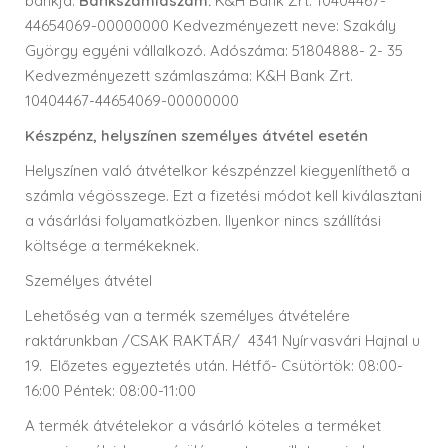
bankja:
Bankszámlaszám:
K&H Bank Zrt. 10404467-
44654069-00000000 Kedvezményezett neve: Szakály
György egyéni vállalkozó. Adószáma: 51804888- 2- 35
Kedvezményezett számlaszáma: K&H Bank Zrt.
10404467-44654069-00000000
Készpénz, helyszínen személyes átvétel esetén
Helyszínen való átvételkor készpénzzel kiegyenlíthető a
számla végösszege. Ezt a fizetési módot kell kiválasztani
a vásárlási folyamatközben. Ilyenkor nincs szállítási
költsége a termékeknek.
Személyes átvétel
VIKI
Lehetőség van a termék személyes átvételére
raktárunkban /CSAK RAKTÁR/ 4341 Nyírvasvári Hajnal u
19. Előzetes egyeztetés után. Hétfő- Csütörtök: 08:00-
16:00 Péntek: 08:00-11:00
A termék átvételekor a vásárló köteles a terméket