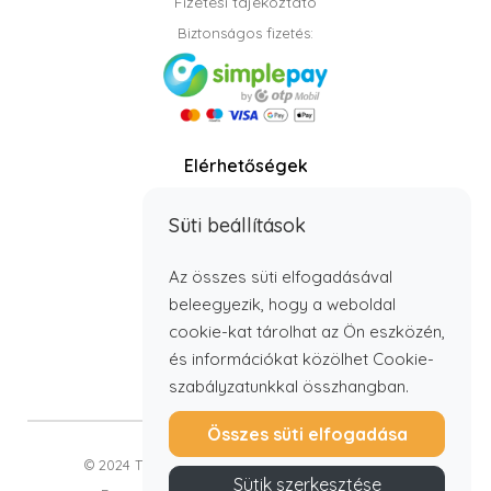
Fizetési tájékoztató
Biztonságos fizetés:
Elérhetőségek
Telefon: +36 70 408 8806
Süti beállítások
info@timbabutor.hu
E-mail:
Telefonos elérhetőség:
Az összes süti elfogadásával
H - P: 7:00 - 15:00
beleegyezik, hogy a weboldal
cookie-kat tárolhat az Ön eszközén,
és információkat közölhet Cookie-
szabályzatunkkal összhangban.
Összes süti elfogadása
© 2024 Timba Bútor Kft. Minden jog fenntartva.
Sütik szerkesztése