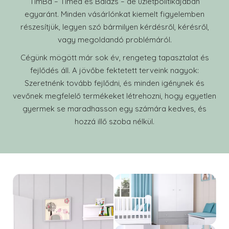
TimBa – Tímea és Balázs – de üzletpolitikájában
egyaránt. Minden vásárlónkat kiemelt figyelemben
részesítjük, legyen szó bármilyen kérdésről, kérésről,
vagy megoldandó problémáról.
Cégünk mögött már sok év, rengeteg tapasztalat és
fejlődés áll. A jövőbe fektetett terveink nagyok:
Szeretnénk tovább fejlődni, és minden igénynek és
vevőnek megfelelő termékeket létrehozni, hogy egyetlen
gyermek se maradhasson egy számára kedves, és
hozzá illő szoba nélkül.