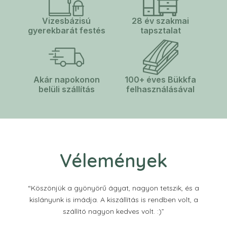
Vizesbázisú
28 év szakmai
gyerekbarát festés
tapsztalat
Akár napokonon
100+ éves Bükkfa
belüli szállítás
felhasználásával
Vélemények
“Köszönjük a gyönyörű ágyat, nagyon tetszik, és a
b
kislányunk is imádja. A kiszállítás is rendben volt, a
szállító nagyon kedves volt. :)”