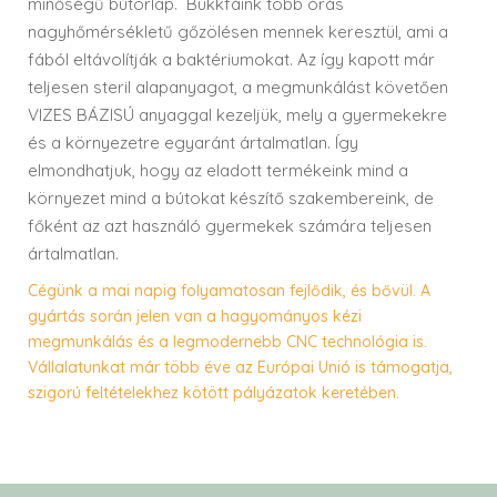
minőségű bútorlap. Bükkfáink több órás
nagyhőmérsékletű gőzölésen mennek keresztül, ami a
fából eltávolítják a baktériumokat. Az így kapott már
teljesen steril alapanyagot, a megmunkálást követően
VIZES BÁZISÚ anyaggal kezeljük, mely a gyermekekre
és a környezetre egyaránt ártalmatlan. Így
elmondhatjuk, hogy az eladott termékeink mind a
környezet mind a bútokat készítő szakembereink, de
főként az azt használó gyermekek számára teljesen
ártalmatlan.
Cégünk a mai napig folyamatosan fejlődik, és bővül. A
gyártás során jelen van a hagyományos kézi
megmunkálás és a legmodernebb CNC technológia is.
Vállalatunkat már több éve az Európai Unió is támogatja,
szigorú feltételekhez kötött pályázatok keretében.