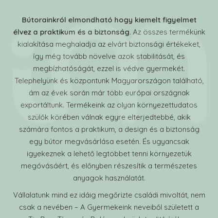
Bútorainkról elmondható hogy kiemelt figyelmet
élvez a praktikum és a biztonság.
Az összes termékünk
kialakítása meghaladja az elvárt biztonsági értékeket,
így még tovább növelve azok stabilitását, és
megbízhatóságát, ezzel is védve gyermekét.
Telephelyünk és központunk Magyarországon található,
ám az évek során már több európai országnak
exportáltunk. Termékeink az olyan környezettudatos
szülők körében válnak egyre elterjedtebbé, akik
számára fontos a praktikum, a design és a biztonság
egy bútor megvásárlása esetén. És ugyancsak
igyekeznek a lehető legtöbbet tenni környezetük
megóvásáért, és előnyben részesítik a természetes
anyagok használatát.
Vállalatunk mind ez idáig megőrizte családi mivoltát, nem
csak a nevében – A Gyermekeink neveiből született a