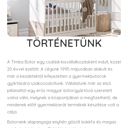
TÖRTÉNETÜNK
A Timba Bútor egy családi kisvállalkozásként indult, közel
20 évvel ezelőtt. A cégünk 1995 májusában alakult és
már a kezdetektől kifejezetten a gyermekbútorok
VIKI
gyártására szakosodottunk. Vállalatunk már az első
pillanattól egy erős magyar bútorgyártóvá szeretett
volna válni, melynek a központjában a megfizethető, de
mindenek előtt gyermekbarát termékek készítése volt a
célja.
Bútoraink alapanyaga enyhén gőzölt bükkfa és magas