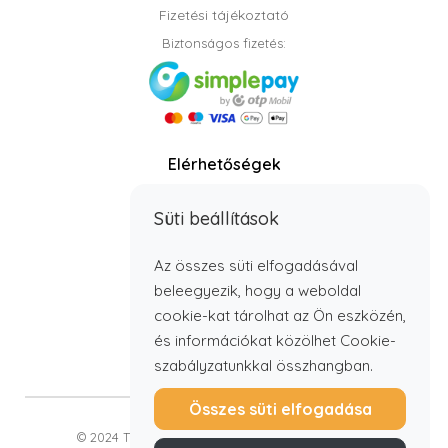
Fizetési tájékoztató
Biztonságos fizetés:
Elérhetőségek
Telefon: +36 70 408 8806
Süti beállítások
info@timbabutor.hu
E-mail:
Telefonos elérhetőség:
Az összes süti elfogadásával
H - P: 7:00 - 15:00
beleegyezik, hogy a weboldal
cookie-kat tárolhat az Ön eszközén,
és információkat közölhet Cookie-
szabályzatunkkal összhangban.
Összes süti elfogadása
© 2024 Timba Bútor Kft. Minden jog fenntartva.