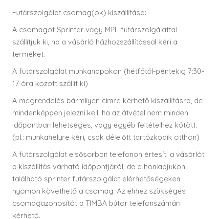
Futárszolgálat csomag(ok) kiszállítása:
A csomagot Sprinter vagy MPL futárszolgálattal
szállítjuk ki, ha a vásárló házhozszállítással kéri a
terméket.
A futárszolgálat munkanapokon (hétfőtől-péntekig 7:30-
17 óra között szállít ki)
A megrendelés bármilyen címre kérhető kiszállításra, de
mindenképpen jelezni kell, ha az átvétel nem minden
időpontban lehetséges, vagy egyéb feltételhez kötött.
(pl.: munkahelyre kéri, csak délelőtt tartózkodik otthon)
VIKI
A futárszolgálat elsősorban telefonon értesíti a vásárlót
a kiszállítás várható időpontjáról, de a honlapjukon
található sprinter futárszolgálat elérhetőségeken
nyomon követhető a csomag. Az ehhez szükséges
csomagazonosítót a TIMBA bútor telefonszámán
kérhető.