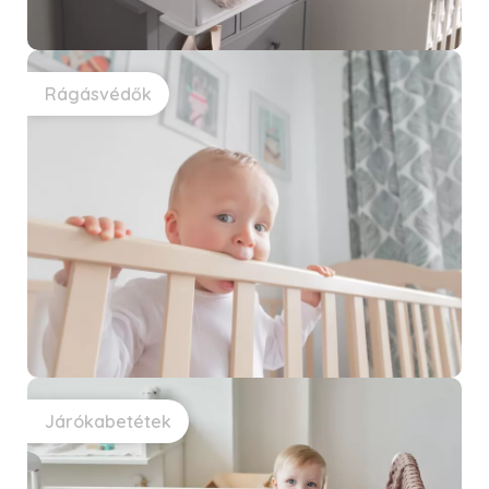
Rágásvédők
Járókabetétek