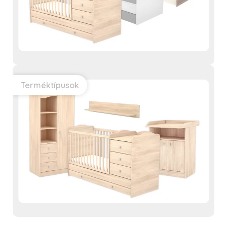
Terméktípusok
VIKI