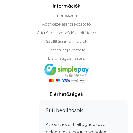
Információk
Impresszum
Adatkezelési tájékoztató
Általános szerződési feltételek
Szállítási információk
Fizetési tájékoztató
Biztonságos fizetés:
Elérhetőségek
Telefon: +36 70 408 8806
Süti beállítások
info@timbabutor.hu
E-mail:
Telefonos elérhetőség:
Az összes süti elfogadásával
H - P: 7:00 - 15:00
beleegyezik, hogy a weboldal