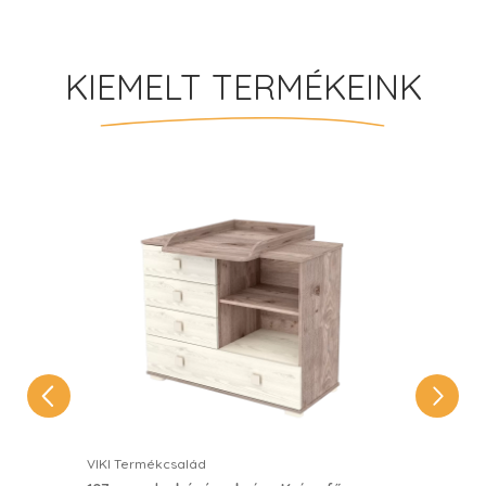
KIEMELT TERMÉKEINK
VIKI Termékcsalád
VIKI